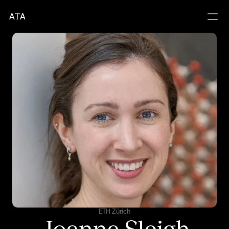
A
T
A
ETH Zürich