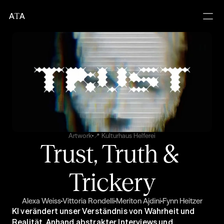
A
T
A
Artwork
📍 Kulturhaus Helferei
Trust, Truth & 
Trickery
Alexa Weiss
Vittoria Rondelli
Meriton Ajdini
Fynn Heitzer
KI verändert unser Verständnis von Wahrheit und 
Realität. Anhand abstrakter Interviews und 