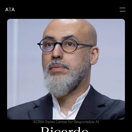
A
T
A
SCRAI Swiss Center for Responsible AI