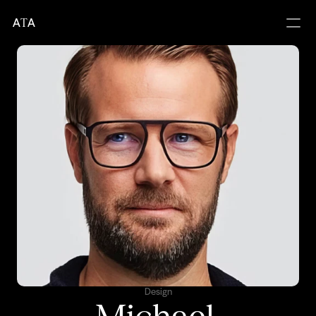
A
T
A
Design