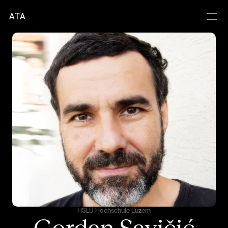
A
T
A
HSLU Hochschule Luzern