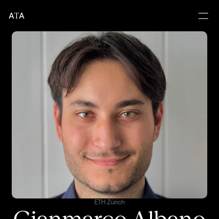
A
T
A
ETH Zürich