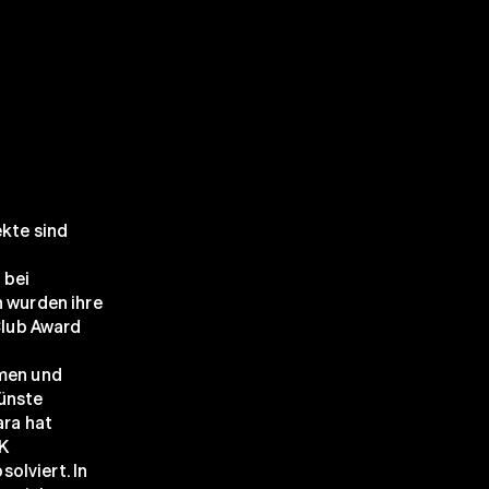
kte sind 
bei 
wurden ihre 
lub Award 
men und 
nste 
ra hat 
K 
lviert. In 