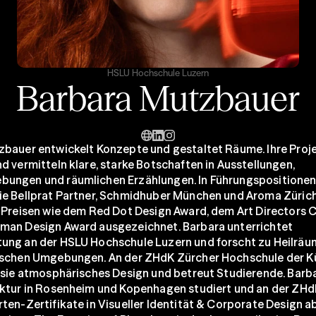
HSLU Hochschule Luzern
Barbara Mutzbauer
bauer entwickelt Konzepte und gestaltet Räume. Ihre Proje
d vermitteln klare, starke Botschaften in Ausstellungen, 
ungen und räumlichen Erzählungen. In Führungspositionen 
e Bellprat Partner, Schmidhuber München und Aroma Zürich 
 Preisen wie dem Red Dot Design Award, dem Art Directors C
an Design Award ausgezeichnet. Barbara unterrichtet 
ung an der HSLU Hochschule Luzern und forscht zu Heilräu
ischen Umgebungen. An der ZHdK Zürcher Hochschule der Kü
 sie atmosphärisches Design und betreut Studierende. Barba
ktur in Rosenheim und Kopenhagen studiert und an der ZHd
en-Zertifikate in Visueller Identität & Corporate Design abso