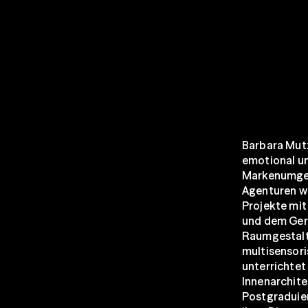
Barbara Mutz
emotional un
Markenumgeb
Agenturen wi
Projekte mit
und dem Germ
Raumgestalt
multisensor
unterrichtet
Innenarchite
Postgraduiert