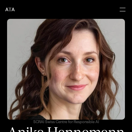
A
T
A
SCRAI Swiss Centre for Responsible AI